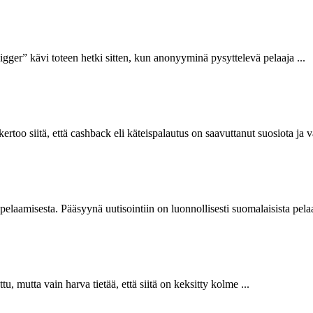
gger” kävi toteen hetki sitten, kun anonyyminä pysyttelevä pelaaja ...
too siitä, että cashback eli käteispalautus on saavuttanut suosiota ja va
apelaamisesta. Pääsyynä uutisointiin on luonnollisesti suomalaisista pe
tu, mutta vain harva tietää, että siitä on keksitty kolme ...