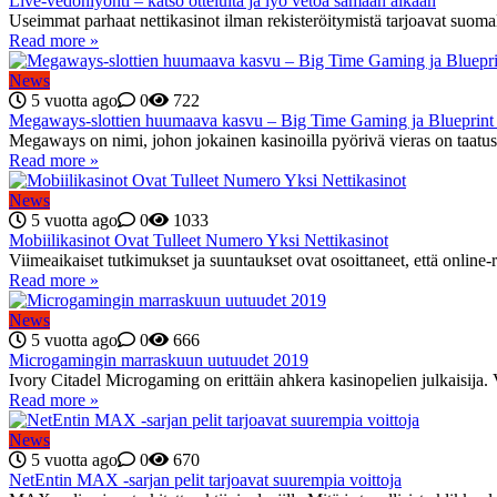
Live-vedonlyönti – katso otteluita ja lyö vetoa samaan aikaan
Useimmat parhaat nettikasinot ilman rekisteröitymistä tarjoavat suomal
Read more »
News
5 vuotta ago
0
722
Megaways-slottien huumaava kasvu – Big Time Gaming ja Blueprin
Megaways on nimi, johon jokainen kasinoilla pyörivä vieras on taatust
Read more »
News
5 vuotta ago
0
1033
Mobiilikasinot Ovat Tulleet Numero Yksi Nettikasinot
Viimeaikaiset tutkimukset ja suuntaukset ovat osoittaneet, että online-r
Read more »
News
5 vuotta ago
0
666
Microgamingin marraskuun uutuudet 2019
Ivory Citadel Microgaming on erittäin ahkera kasinopelien julkaisija.
Read more »
News
5 vuotta ago
0
670
NetEntin MAX -sarjan pelit tarjoavat suurempia voittoja