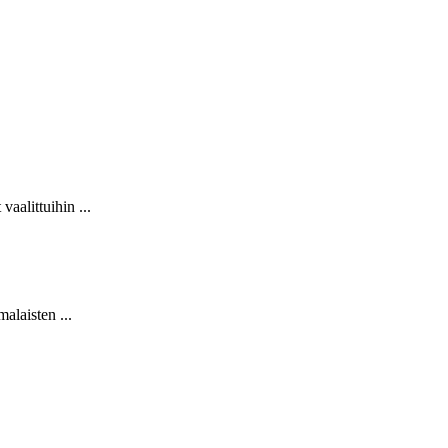
aalittuihin ...
alaisten ...