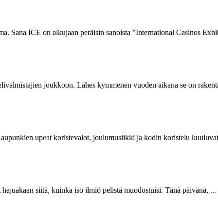
. Sana ICE on alkujaan peräisin sanoista ”International Casinos Exhibit
livalmistajien joukkoon. Lähes kymmenen vuoden aikana se on rakentanu
upunkien upeat koristevalot, joulumusiikki ja kodin koristelu kuuluvat v
hajuakaan siitä, kuinka iso ilmiö pelistä muodostuisi. Tänä päivänä, ...