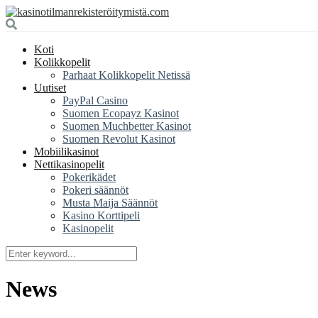
Koti
Kolikkopelit
Parhaat Kolikkopelit Netissä
Uutiset
PayPal Casino
Suomen Ecopayz Kasinot
Suomen Muchbetter Kasinot
Suomen Revolut Kasinot
Mobiilikasinot
Nettikasinopelit
Pokerikädet
Pokeri säännöt
Musta Maija Säännöt
Kasino Korttipeli
Kasinopelit
News