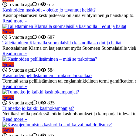
5 vuotta ago
0
612
Kasinoiden maskotit – oletko jo tavannut heidät?
Kasinopelaamisen keskipisteessä on aina viihtyminen ja hauskanpito. Pe
Read more »
News
5 vuotta ago
0
687
Tallettaminen Klarnalla suomalaisilla kasinoilla – edut ja haitat
Ruotsalainen Klarna on laajentanut myös Suomeen Suomalaisille vielä
Read more »
News
5 vuotta ago
0
584
Kasinoiden pelillistäminen – mitä se tarkoittaa?
Terminä sana pelillistäminen tai englanninkielinen termi gamification ei
Read more »
News
5 vuotta ago
0
835
Tunnetko jo kaikki kasinokampanjat?
Nettikasinoilla pyöriessä jotkin kasinobonukset ja kampanjat tulevat tu
Read more »
News
5 vuotta ago
0
573