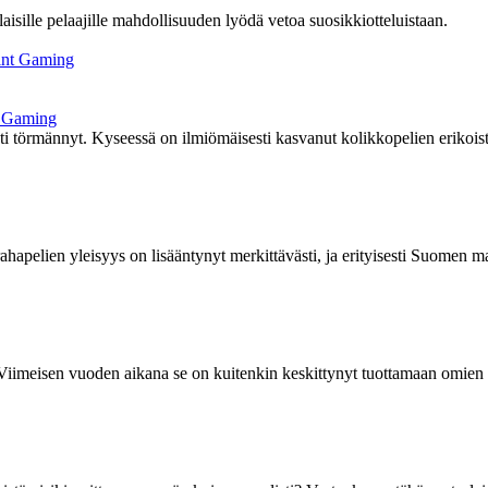
aisille pelaajille mahdollisuuden lyödä vetoa suosikkiotteluistaan.
t Gaming
i törmännyt. Kyseessä on ilmiömäisesti kasvanut kolikkopelien erikoisto
ahapelien yleisyys on lisääntynyt merkittävästi, ja erityisesti Suomen ma
 Viimeisen vuoden aikana se on kuitenkin keskittynyt tuottamaan omien p