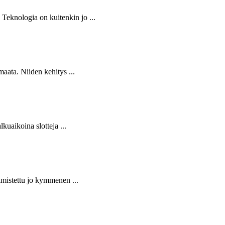
Teknologia on kuitenkin jo ...
maata. Niiden kehitys ...
kuaikoina slotteja ...
mistettu jo kymmenen ...