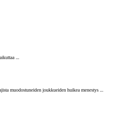
ikuttaa ...
laajista muodostuneiden joukkueiden huikea menestys ...